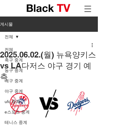
게시물
전체
전체
2025.06.02.(월) 뉴욕양키스
축구 중계
vs LA다저스 야구 경기 예
농구 중계
측
배구 중계
야구 중계
ufc 중계
e스포츠 중계
테니스 중계