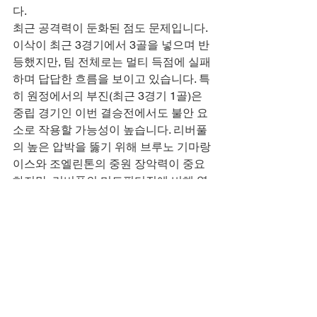
다.
최근 공격력이 둔화된 점도 문제입니다. 
이삭이 최근 3경기에서 3골을 넣으며 반
등했지만, 팀 전체로는 멀티 득점에 실패
하며 답답한 흐름을 보이고 있습니다. 특
히 원정에서의 부진(최근 3경기 1골)은 
중립 경기인 이번 결승전에서도 불안 요
소로 작용할 가능성이 높습니다. 리버풀
의 높은 압박을 뚫기 위해 브루노 기마랑
이스와 조엘린톤의 중원 장악력이 중요
하지만, 리버풀의 미드필더진에 비해 열
세일 가능성이 있습니다.
경기 전망
리버풀은 최근 17번의 뉴캐슬과의 맞대
결에서 12승 5무로 압도적인 우위를 점
하고 있습니다. 특히 직전 맞대결(지난달 
말)에서 2-0 승리를 거두며 xG(기대 득
점) 1점 후반대를 기록, 뉴캐슬(0점대 초