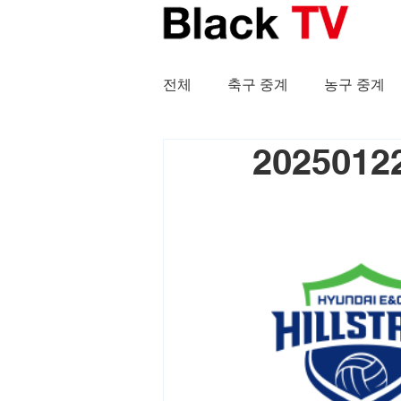
전체
축구 중계
농구 중계
202501