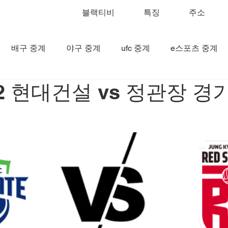
블랙티비
특징
주소
배구 중계
야구 중계
ufc 중계
e스포츠 중계
22 현대건설 vs 정관장 경