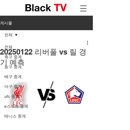
게시물
전체
전체
20250122 리버풀 vs 릴 경
축구 중계
기 예측
농구 중계
배구 중계
야구 중계
ufc 중계
e스포츠 중계
테니스 중계