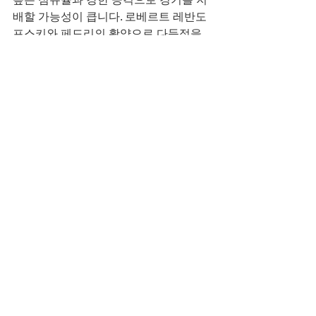
배할 가능성이 큽니다. 로베르트 레반도
프스키와 페드리의 활약으로 다득점을 
기록하며, 베티스는 보르하 이글레시아
스를 중심으로 한 골을 만회할 수 있을 것
으로 보입니다. 그러나 전체적인 경기 흐
름에서는 바르셀로나의 우위가 예상됩니
다. 이번 경기에서 바르셀로나는 승리를 
통해 다음 라운드로 진출할 가능성이 높
습니다.
축구 중계
개인정보보호