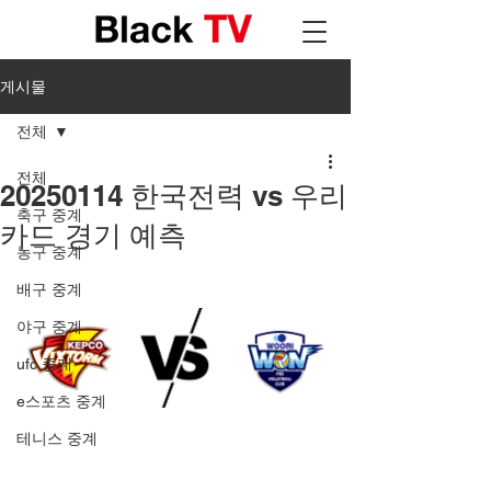
게시물
전체
전체
20250114 한국전력 vs 우리
축구 중계
카드 경기 예측
농구 중계
배구 중계
야구 중계
ufc 중계
e스포츠 중계
테니스 중계