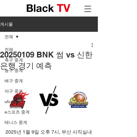
게시물
전체
전체
20250109 BNK 썸 vs 신한
축구 중계
은행 경기 예측
농구 중계
배구 중계
야구 중계
ufc 중계
e스포츠 중계
테니스 중계
2025년 1월 9일 오후 7시, 부산 사직실내