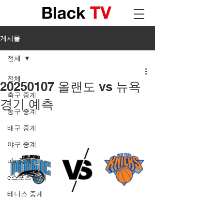
게시물
전체
전체
20250107 올랜도 vs 뉴욕
축구 중계
경기 예측
농구 중계
배구 중계
야구 중계
ufc 중계
e스포츠 중계
테니스 중계