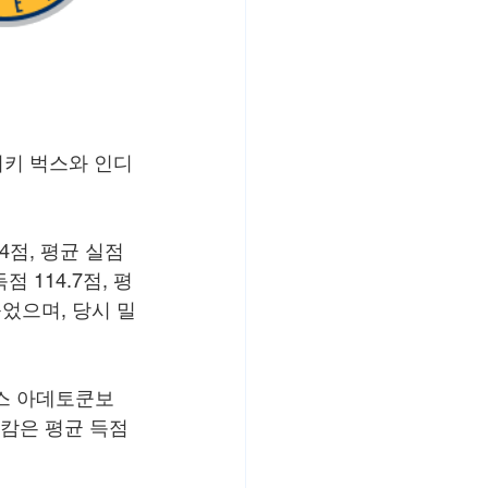
워키 벅스와 인디
4점, 평균 실점 
 114.7점, 평
붙었으며, 당시 밀
니스 아데토쿤보
캄은 평균 득점 