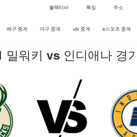
블랙티비
특징
주소
배구 중계
야구 중계
ufc 중계
e스포츠 중계
01 밀워키 vs 인디애나 경