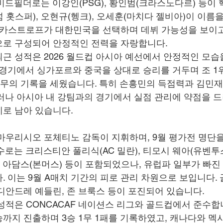
미드필더로는 이강인(PSG), 황인범(크라스노다르) 등이 
 홋스퍼), 오현규(헹크), 오세훈(마치다 젤비아)이 이름을
 카스트로프가 대한민국을 선택하며 데뷔 가능성을 보이고 
으로 구성되어 안정적인 전력을 자랑합니다.
근 성적은 2026 월드컵 아시아 예선에서 안정적인 모습
선 경기에서 싱가포르와 중국을 상대로 승리를 거두며 조 
 2무의 기록을 세웠습니다. 특히 손흥민의 득점력과 김민
러나 아시아 내 강팀과의 경기에서 실점 관리에 약점을 드
로 남아 있습니다.
마우리시오 포체티노 감독이 지휘하며, 9월 평가전 명단을 
수로는 크리스티안 풀리식(AC 밀란), 티모시 웨아(유벤투스
 아담스(본머스) 등이 포함되었으나, 유럽파 일부가 빠진 
. 이는 9월 A매치 기간의 피로 관리 차원으로 보입니다. 
디안드레 예들린, 존 브룩스 등이 포진되어 있습니다.
적은 CONCACAF 네이션스 리그와 골드컵에서 준수합니다
까지 진출하며 3승 1무 1패를 기록하였고, 캐나다와 멕