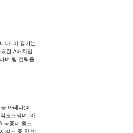
니다. 이 경기는 
중요한 A매치입
나며 팀 전력을 
불 아레나)에
 킥오프되며, 이
FA 북중미 월드
시리즈 중 첫 번