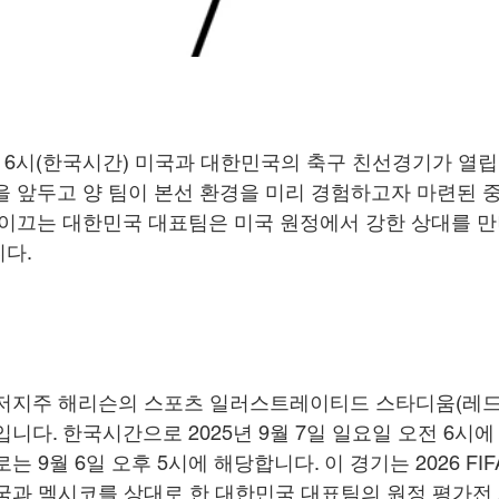
오전 6시(한국시간) 미국과 대한민국의 축구 친선경기가 열립
컵을 앞두고 양 팀이 본선 환경을 미리 경험하고자 마련된 
 이끄는 대한민국 대표팀은 미국 원정에서 강한 상대를 만
다. 
뉴저지주 해리슨의 스포츠 일러스트레이티드 스타디움(레드
니다. 한국시간으로 2025년 9월 7일 일요일 오전 6시에
는 9월 6일 오후 5시에 해당합니다. 이 경기는 2026 FI
국과 멕시코를 상대로 한 대한민국 대표팀의 원정 평가전 