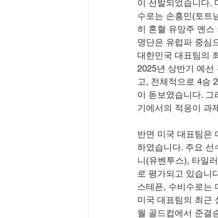
이 선발되었습니다. 
수로는 손흥민(토트넘
히 혼혈 유망주 옌스
명단은 유럽파 중심
대한민국 대표팀의 최
2025년 상반기 예
고, 전체적으로 4승
이 돋보였습니다. 그
기에서의 적응이 과제
반면 미국 대표팀은 
하였습니다. 주요 선
니(유벤투스), 타일러
로 평가되고 있습니다
스테픈, 수비수로는 
미국 대표팀의 최근 성
월 골드컵에서 준결승