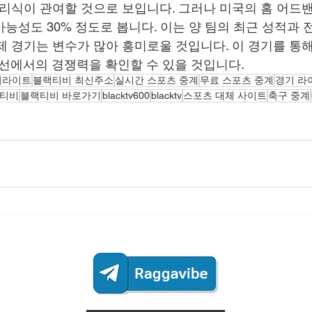
풀리식이 관여할 것으로 보입니다. 그러나 미국의 홈 어드
 가능성도 30% 정도로 봅니다. 이는 양 팀의 최근 성적과
제 경기는 변수가 많아 흥미로울 것입니다. 이 경기를 통
 본선에서의 경쟁력을 확인할 수 있을 것입니다.
이라이트
블랙티비 최신주소
실시간 스포츠 중계
무료 스포츠 중계
경기 라
티비
블랙티비 바로가기
blacktv600
blacktv
스포츠 대체 사이트
축구 중계