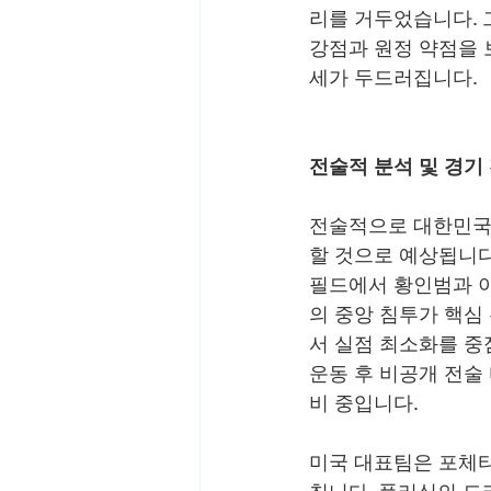
리를 거두었습니다. 
강점과 원정 약점을 
세가 두드러집니다.
전술적 분석 및 경기
전술적으로 대한민국 대
할 것으로 예상됩니다
필드에서 황인범과 이
의 중앙 침투가 핵심
서 실점 최소화를 중
운동 후 비공개 전술
비 중입니다.
미국 대표팀은 포체티