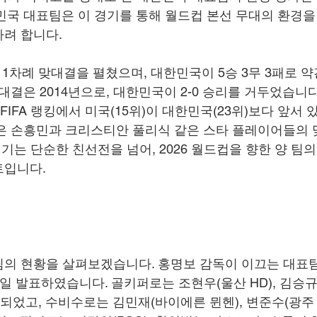
민국 대표팀은 이 경기를 통해 월드컵 본선 무대의 환경을
려 합니다.
11차례 맞대결을 펼쳤으며, 대한민국이 5승 3무 3패로 
대결은 2014년으로, 대한민국이 2-0 승리를 거두었습니다
 FIFA 랭킹에서 미국(15위)이 대한민국(23위)보다 앞서
은 손흥민과 크리스티안 풀리식 같은 스타 플레이어들의
경기는 단순한 친선전을 넘어, 2026 월드컵을 향한 양 팀
트입니다.
의 현황을 살펴보겠습니다. 홍명보 감독이 이끄는 대표팀은 
5일 발표하였습니다. 골키퍼로는 조현우(울산 HD), 김승규(
되었고, 수비수로는 김민재(바이에른 뮌헨), 변준수(광주 F