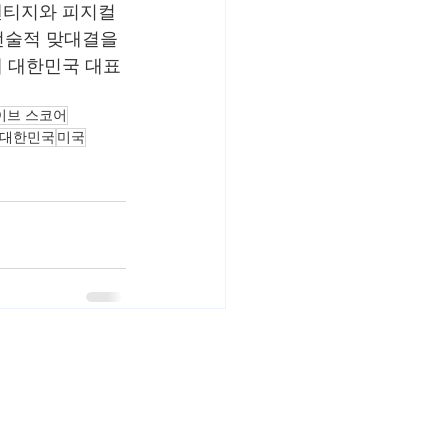
밴티지와 피지컬 
 전술적 맞대결을 
해 대한민국 대표
이브 스코어
대한민국
미국