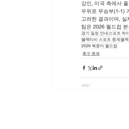
강인, 미국 측에서 
우위로 무승부(1-1)
고려한 결과이며, 실
팀은 2026 월드컵
경기 일정 안내
스포츠 하
블랙티비 스포츠 중계
블랙
2026 북중미 월드컵
축구 중계