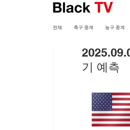
전체
축구 중계
농구 중계
2025.0
기 예측