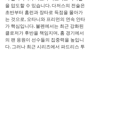
을 압도할 수 있습니다. 다저스의 전술은 
초반부터 홈런과 장타로 득점을 몰아가
는 것으로, 오타니와 프리먼의 연속 안타
가 핵심입니다. 불펜에서는 최근 강화된 
클로저가 후반을 책임지며, 홈 경기에서
의 팬 응원이 선수들의 집중력을 높입니
다. 그러나 최근 시리즈에서 파드리스 투
수진에 막힌 경험이 있으므로, 초반 공략
이 실패하면 후반 추격전으로 전환될 수 
있습니다.
경기 전망으로는 투수전 양상이 될 가능
성이 높습니다. 파드리스의 투수진 우위
와 최근 상대 전적(3승 1패)이 유리하지
만, 다저스의 홈 어드밴티지와 타격이 변
수입니다. 날씨나 부상 변수가 없다는 가
정 하에, 초반 3이닝이 승패를 가를 것으
로 보입니다. 만약 시즈가 초반 실점을 최