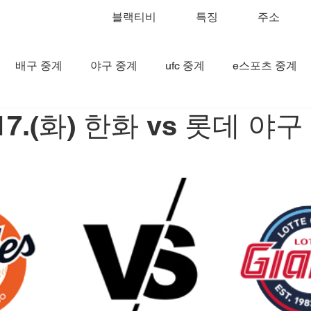
블랙티비
특징
주소
배구 중계
야구 중계
ufc 중계
e스포츠 중계
6.17.(화) 한화 vs 롯데 야