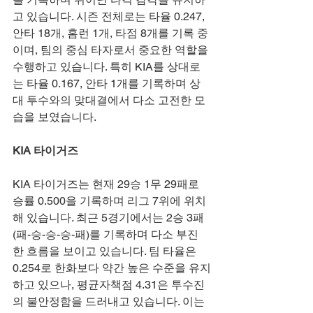
고 있습니다. 시즌 전체로는 타율 0.247, 
안타 18개, 홈런 1개, 타점 8개를 기록 중
이며, 팀의 중심 타자로서 중요한 역할을 
수행하고 있습니다. 특히 KIA를 상대로
는 타율 0.167, 안타 1개를 기록하며 상
대 투수와의 맞대결에서 다소 고전한 모
습을 보였습니다.
KIA 타이거즈
KIA 타이거즈는 현재 29승 1무 29패로 
승률 0.500을 기록하며 리그 7위에 위치
해 있습니다. 최근 5경기에서는 2승 3패
(패-승-승-승-패)를 기록하며 다소 부진
한 흐름을 보이고 있습니다. 팀 타율은 
0.254로 한화보다 약간 높은 수준을 유지
하고 있으나, 평균자책점 4.31은 투수진
의 불안정함을 드러내고 있습니다. 이는 