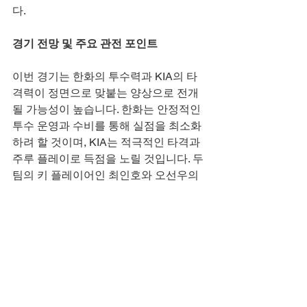
다.
경기 전망 및 주요 관전 포인트
이번 경기는 한화의 투수력과 KIA의 타
격력이 정면으로 맞붙는 양상으로 전개
될 가능성이 높습니다. 한화는 안정적인 
투수 운영과 수비를 통해 실점을 최소화
하려 할 것이며, KIA는 적극적인 타격과 
주루 플레이로 득점을 노릴 것입니다. 두 
팀의 키 플레이어인 최인호와 오선우의 
맞대결은 경기의 하이라이트가 될 전망
입니다. 최인호는 KIA 투수와의 상대 전
적에서 타율 0.167, 오선우는 한화 투수
와의 상대 전적에서 타율 0.200을 기록하
며 팽팽한 접전을 예고하고 있습니다.
주요 관전 포인트로는 한화 선발 투수가 
KIA의 초기 타선을 얼마나 효과적으로 
막아내는지, 그리고 KIA 타자들이 한화