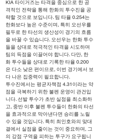
KIA 타이거즈는 타격을 중심으로 한 공
격적인 전략을 통해 한화의 투수진을 공
략할 것으로 보입니다. 팀 타율 0.254는 
한화보다 높은 수준이며, 특히 오선우를 
필두로 한 타선의 생산성이 경기의 흐름
을 바꿀 수 있습니다. 오선우는 한화 투수
들을 상대로 적극적인 타격을 시도하며 
팀의 득점을 이끌어야 합니다. 다만, 한
화 투수들을 상대로 기록한 타율 0.200
은 다소 낮은 편이므로, 이번 경기에서 보
다 나은 집중력이 필요합니다.
투수진에서는 평균자책점 4.31이라는 약
점을 극복하기 위한 불펜 운영이 관건입
니다. 선발 투수가 초반 실점을 최소화하
고, 중반 이후 불펜 투수들이 한화의 타선
을 효과적으로 막아낸다면 승리를 노릴 
수 있을 것입니다. 특히 최인호와의 맞대
결에서 실점을 줄이는 것이 중요하며, 그
의 강점 구역을 피하는 투구가 요구됩니