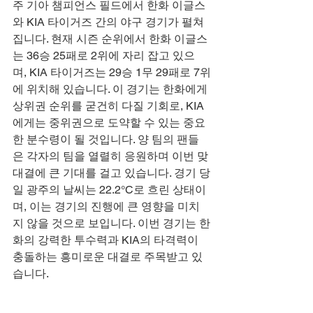
주 기아 챔피언스 필드에서 한화 이글스
와 KIA 타이거즈 간의 야구 경기가 펼쳐
집니다. 현재 시즌 순위에서 한화 이글스
는 36승 25패로 2위에 자리 잡고 있으
며, KIA 타이거즈는 29승 1무 29패로 7위
에 위치해 있습니다. 이 경기는 한화에게 
상위권 순위를 굳건히 다질 기회로, KIA
에게는 중위권으로 도약할 수 있는 중요
한 분수령이 될 것입니다. 양 팀의 팬들
은 각자의 팀을 열렬히 응원하며 이번 맞
대결에 큰 기대를 걸고 있습니다. 경기 당
일 광주의 날씨는 22.2°C로 흐린 상태이
며, 이는 경기의 진행에 큰 영향을 미치
지 않을 것으로 보입니다. 이번 경기는 한
화의 강력한 투수력과 KIA의 타격력이 
충돌하는 흥미로운 대결로 주목받고 있
습니다.