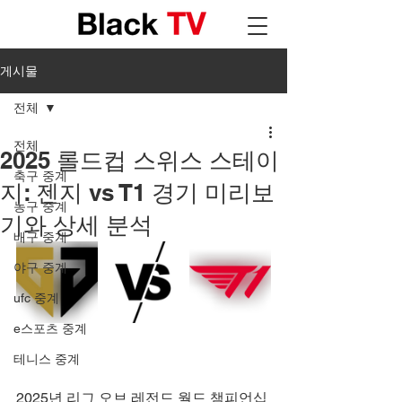
게시물
전체
전체
2025 롤드컵 스위스 스테이
축구 중계
지: 젠지 vs T1 경기 미리보
농구 중계
기와 상세 분석
배구 중계
야구 중계
ufc 중계
e스포츠 중계
테니스 중계
2025년 리그 오브 레전드 월드 챔피언십