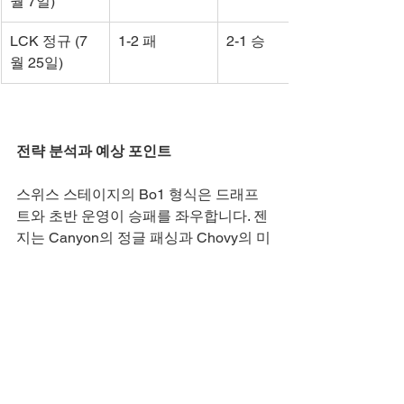
월 7일)
LCK 정규 (7
1-2 패
2-1 승
월 25일)
전략 분석과 예상 포인트
스위스 스테이지의 Bo1 형식은 드래프
트와 초반 운영이 승패를 좌우합니다. 젠
지는 Canyon의 정글 패싱과 Chovy의 미
드 로밍을 통해 라인 우위를 점하는 전략
을 자주 사용합니다. Ruler-Duro 듀오는 
봇 라인에서 안정적인 CS 관리와 팀파이
트 기여가 강점입니다. 반면, T1은 Faker
의 미드 라인 주도권과 Oner의 갱킹으로 
게임을 풀어갑니다. Gumayusi-Keria 듀
오는 드래곤 스택과 오브젝트 컨트롤에