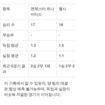
항목
맨체스터 유나
첼시
이티드
승리 수
17
18
무승부
-
-
득점 평균
1.3
1.5
실점 평균
1.2
1.1
최근 5경기 결
2승 2무 1패
1승 2무 2패
과
이 기록에서 알 수 있듯이, 양 팀의 대결
은 항상 예측 불가능하며, 득점과 실점이 
비슷해 치열한 경기가 이어집니다.