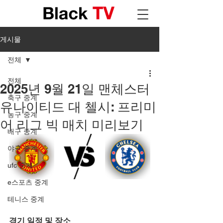
게시물
전체
전체
2025년 9월 21일 맨체스터
축구 중계
유나이티드 대 첼시: 프리미
농구 중계
어 리그 빅 매치 미리보기
배구 중계
야구 중계
ufc 중계
e스포츠 중계
테니스 중계
경기 일정 및 장소