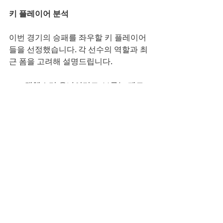
키 플레이어 분석
이번 경기의 승패를 좌우할 키 플레이어
들을 선정했습니다. 각 선수의 역할과 최
근 폼을 고려해 설명드립니다.
맨체스터 유나이티드: 브루누 페르
난데스 – 미드필드에서 창의적인 패
스와 슛으로 공격을 주도합니다. 최
근 경기에서 어시스트 기록이 우수
합니다.
맨체스터 유나이티드: 벤자민 세슈
코 – 공격수로서 득점 감각이 뛰어
나며, 헤더와 스피드를 활용한 돌파
가 강점입니다.
첼시: 콜 팔머 – 공격형 미드필더로, 