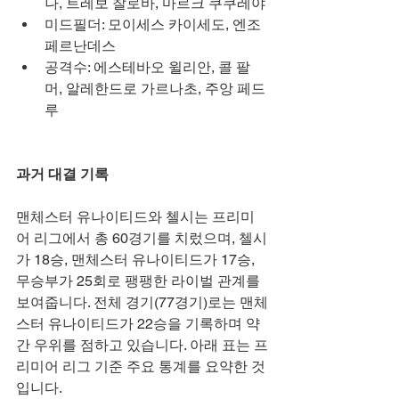
나, 트레보 찰로바, 마르크 쿠쿠레야
미드필더: 모이세스 카이세도, 엔조 
페르난데스
공격수: 에스테바오 윌리안, 콜 팔
머, 알레한드로 가르나초, 주앙 페드
루
과거 대결 기록
맨체스터 유나이티드와 첼시는 프리미
어 리그에서 총 60경기를 치렀으며, 첼시
가 18승, 맨체스터 유나이티드가 17승, 
무승부가 25회로 팽팽한 라이벌 관계를 
보여줍니다. 전체 경기(77경기)로는 맨체
스터 유나이티드가 22승을 기록하며 약
간 우위를 점하고 있습니다. 아래 표는 프
리미어 리그 기준 주요 통계를 요약한 것
입니다.