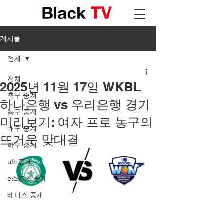
게시물
전체
전체
2025년 11월 17일 WKBL
축구 중계
하나은행 vs 우리은행 경기
농구 중계
미리보기: 여자 프로 농구의
배구 중계
뜨거운 맞대결
야구 중계
ufc 중계
e스포츠 중계
테니스 중계