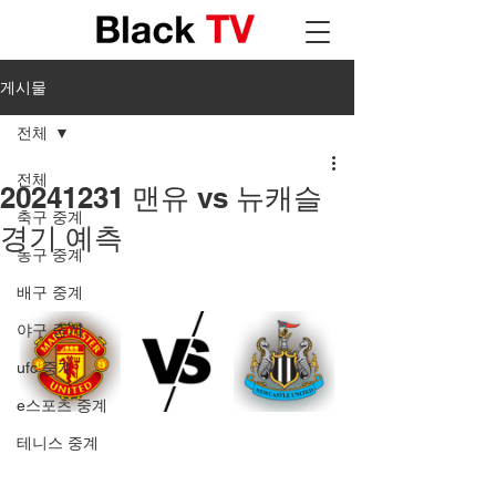
게시물
전체
전체
20241231 맨유 vs 뉴캐슬
축구 중계
경기 예측
농구 중계
배구 중계
야구 중계
ufc 중계
e스포츠 중계
테니스 중계