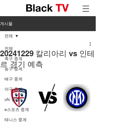
게시물
전체
전체
20241229 칼리아리 vs 인테
축구 중계
르 경기 예측
농구 중계
배구 중계
야구 중계
ufc 중계
e스포츠 중계
테니스 중계