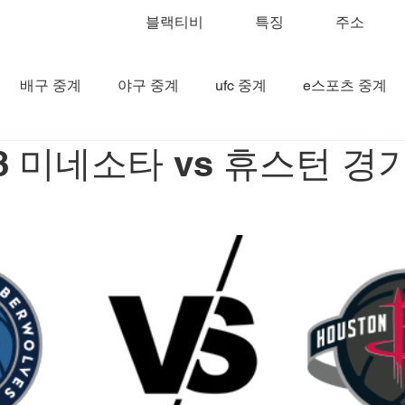
블랙티비
특징
주소
배구 중계
야구 중계
ufc 중계
e스포츠 중계
28 미네소타 vs 휴스턴 경