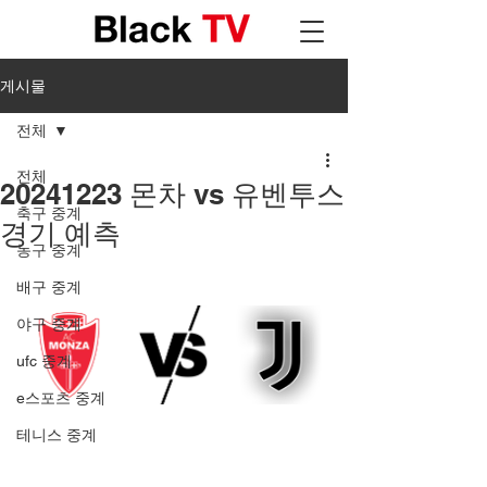
게시물
전체
전체
20241223 몬차 vs 유벤투스
축구 중계
경기 예측
농구 중계
배구 중계
야구 중계
ufc 중계
e스포츠 중계
테니스 중계