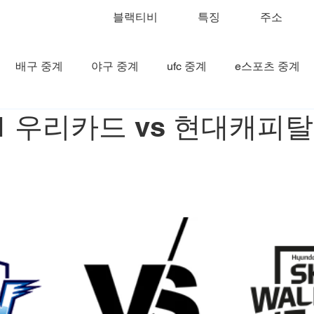
블랙티비
특징
주소
배구 중계
야구 중계
ufc 중계
e스포츠 중계
221 우리카드 vs 현대캐피