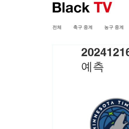
전체
축구 중계
농구 중계
20241
예측