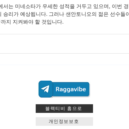
에서는 미네소타가 우세한 성적을 거두고 있으며, 이번 
 승리가 예상됩니다. 그러나 샌안토니오의 젊은 선수들
끝까지 지켜봐야 할 것입니다.
블랙티비 홈으로
개인정보보호