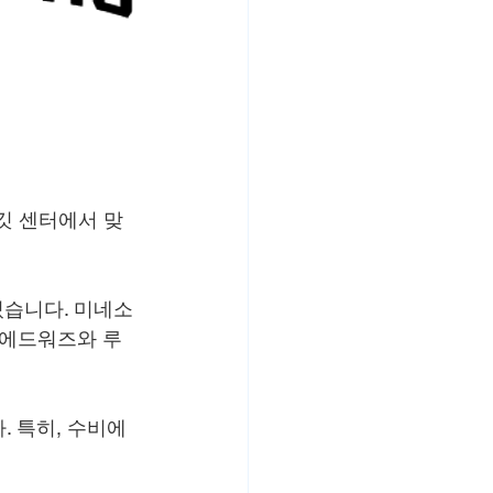
타깃 센터에서 맞
있습니다. 미네소
 에드워즈와 루
. 특히, 수비에