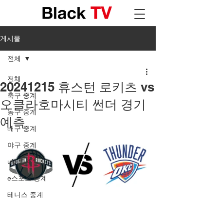
게시물
전체
전체
20241215 휴스턴 로키츠 vs
축구 중계
오클라호마시티 썬더 경기
농구 중계
예측
배구 중계
야구 중계
ufc 중계
e스포츠 중계
테니스 중계