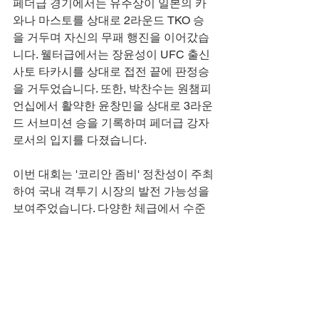
페더급 경기에서는 유주상이 일본의 카
와나 마스토를 상대로 2라운드 TKO 승
을 거두며 자신의 무패 행진을 이어갔습
니다. 웰터급에서는 장윤성이 UFC 출신 
사토 타카시를 상대로 접전 끝에 판정승
을 거두었습니다. 또한, 박찬수는 원챔피
언십에서 활약한 윤창민을 상대로 3라운
드 서브미션 승을 기록하며 페더급 강자
로서의 입지를 다졌습니다.
이번 대회는 '코리안 좀비' 정찬성이 주최
하여 국내 격투기 시장의 발전 가능성을 
보여주었습니다. 다양한 체급에서 수준 
높은 경기가 펼쳐지며 팬들에게 큰 즐거
움을 선사했습니다. 특히, 신예 선수들의 
활약이 돋보였으며, 앞으로의 성장이 기
대됩니다.
ufc 중계