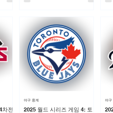
위를 보였
차전 결과와 팀들의 최근 성적을 바탕으로
매치
추고 있습
상세히 분석합니다. 오스틴 FC는 홈 경기
팀 
선수 소개,
에서 반전을 노리고, LAFC는 연승으로 준
들을
며, 11
결승 진출을 노립니다. 키 플레이어, 역사
공하
0시에 시작
적 기록, 전략적 포인트를 객관적 사실에
록 
기반해 설명하며, 독자들이 경기를 더 재
레 
미있게 즐길 수 있도록 돕습니다.
세요
야구 중계
야구
4차전:
2025 월드 시리즈 게임 4: 토
20