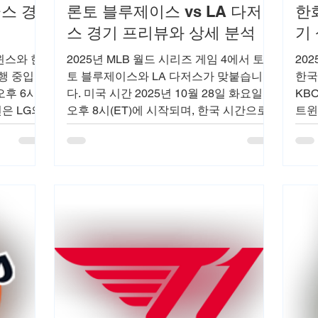
글스 경
론토 블루제이스 vs LA 다저
한
스 경기 프리뷰와 상세 분석
기
트윈스와 한
2025년 MLB 월드 시리즈 게임 4에서 토론
202
행 중입니
토 블루제이스와 LA 다저스가 맞붙습니
한국
오후 6시
다. 미국 시간 2025년 10월 28일 화요일
KB
은 LG의
오후 8시(ET)에 시작되며, 한국 시간으로
트윈
 와이스가
는 2025년 10월 29일 수요일 오전 9시에
전에
1패로 LG
열립니다. 다저 스타디움에서 펼쳐지는 이
류현
 예상됩니
경기는 현재 시리즈 스코어 2-1로 LA 다저
다.
 역전승을
스가 앞서고 있습니다. 이전 경기 하이라
양 팀의
이트, 예상 선발 투수, 키 플레이어 분석,
겠습니다.
경기 전망 등을 객관적인 사실에 기반해
 더할 전
자세히 설명합니다.