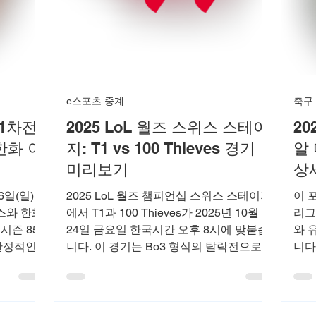
e스포츠 중계
축구
 1차전
2025 LoL 월즈 스위스 스테이
20
 한화 이
지: T1 vs 100 Thieves 경기
알
미리보기
상
6일(일)부
2025 LoL 월즈 챔피언십 스위스 스테이지
이 
윈스와 한화
에서 T1과 100 Thieves가 2025년 10월
리그
시즌 85
24일 금요일 한국시간 오후 8시에 맞붙습
와 
 안정적인
니다. 이 경기는 Bo3 형식의 탈락전으로,
니다
57패 4무
T1의 전통적인 강세와 100 Thieves의 북
새벽
한국시리즈
미 리그 경험을 바탕으로 한 치열한 대결
르나
이 예상됩니다. T1은 LCK 챔피언으로서
리드
다수의 월즈 우승 경력을 보유하고 있으
의 