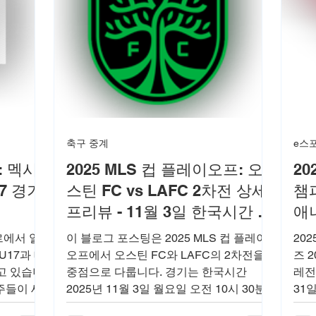
축구 중계
e스
컵: 멕시
2025 MLS 컵 플레이오프: 오
20
17 경기
스틴 FC vs LAFC 2차전 상세
챔
프리뷰 - 11월 3일 한국시간 경
애
기 분석
기
타르에서 열
이 블로그 포스팅은 2025 MLS 컵 플레이
20
U17과 대
오프에서 오스틴 FC와 LAFC의 2차전을
즈 
고 있습니
중점으로 다룹니다. 경기는 한국시간
레전
주들이 세
2025년 11월 3일 월요일 오전 10시 30분
31
한 자리
에 오스틴의 Q2 스타디움에서 시작되며, 1
는 