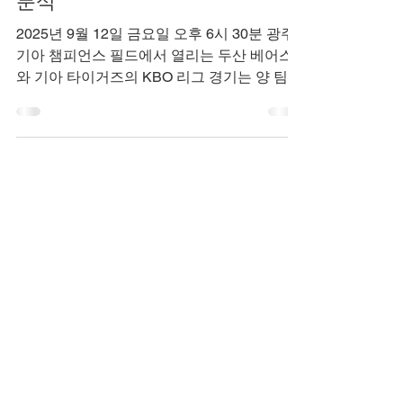
KBO 리그 두산 베어스 vs
기아 타이거즈 경기 상세
분석
2025년 9월 12일 금요일 오후 6시 30분 광주
기아 챔피언스 필드에서 열리는 두산 베어스
와 기아 타이거즈의 KBO 리그 경기는 양 팀의
치열한 대결이 예상됩니다. 기아 타이거즈는
홈 어드밴티지를 활용해 에이스 양현종의 피
칭과 나성범의 타격으로 승리를 노리고, 두산
베어스는 곽빈의 마운드와 양의지의 리더십으
로 반전을 꾀합니다. 최근 성적과 역사적 맞대
결을 바탕으로 한 상세 분석을 통해 경기의 흥
미를 더합니다.